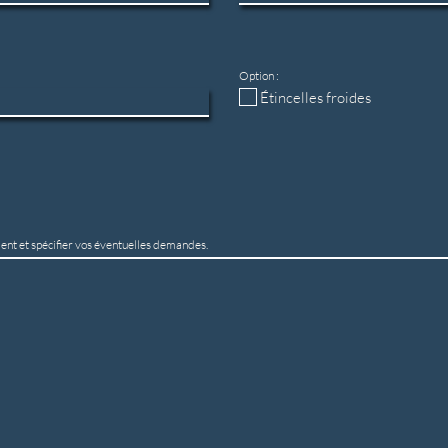
Option :
Étincelles froides
nt et spécifier vos éventuelles demandes.