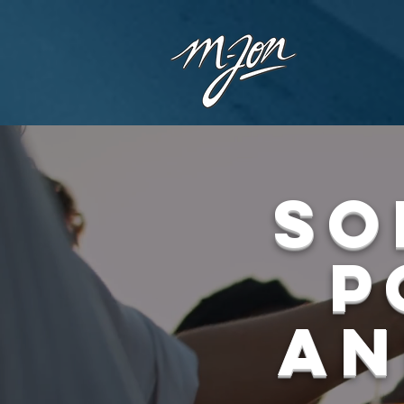
SO
P
AN